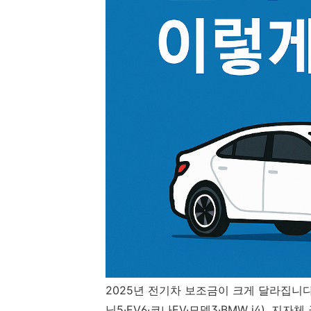
2025년 전기차 보조금이 크게 달라집니다. 
닉5·EV6·코나EV·모델3·BMW i4), 