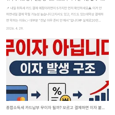
📌 내일 취득세 카드 결제 예정이라면이 5가지만 먼저 확인하세요⚠️ 이거 안
하면내일 결제 막힐 가능성 높습니다고지서도 있고, 카드도 있는데막상 결제하
면 막히는 이유👉 대부분 “전날 아무 준비 안 해서”입니다💸 실제로20만
~50만 원 손해 보는 경우 많습니다⏱️ 지금 5분이면결제 실패 + 손해 둘 다 막
2026. 4. 29.
을 수 있습니다1. 카드 ‘잔여 한도’ 지금 확인❗ 총 한도보다지금 남은 금액이 중
요합니다지금 할 일✔ 카드 앱 실행✔ ‘잔여 한도’ 확인✔ 부족하면 즉시 상향
신청⚠️ 전날 안 하면 → 당일 반영 안 되는 경우 많습니다👉 자세한 원인 →
[88번 글] 취득세 카드 결제 안 되는 이유 3가지2. 결제 방식 미리 결정⛔ 결제
할 때 고민하면 늦습니다핵심👉 취득세는 무이자 할부 없음💸 금액 차이60..
종합소득세 카드납부 무이자 될까? 모르고 결제하면 이자 붙습니다 (2026)