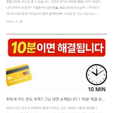
종합소득세, 카드로 낼 수 있습니다. 그런데 여기서 대부분 틀립니다❝ "세금이
니까 무이자 되겠지?" ❞결론부터 말하면⚠️ 종합소득세 카드납부 = 무이자가
아니라 비용 발생 구조입니다 잘못 결제하면💸 수십만 원 그냥 나갑니다✅ 종
합소득세 카드납부, 가능할까?가능합니다.아래 방법으로 카드 납부 가능합니
2026. 4. 28.
다납부 방법경로홈택스국세청 공식 납부카드로택스세금 전용 카드 납부 사이
트ARS1544-9944 전화 납부세무서 단말기전국 세무관서 방문 납부단, 납
부 가능 카드사 제한 있음 BC·신한·삼성·현대·롯데·KB·하나·NH농협 등🚨 가
장 많이 틀리는 핵심카드 납부 = 무이자 ❌결제 방식비용 구조일시불 (신용카
드)납부대행 수수료 0.8% 발생일시불 (체크카드)납부대행 수수료 0.5% 발생
할부수수료 0.8% + 카드사..
취득세 카드 한도 부족? 그냥 내면 손해입니다｜10분 해결 방법 (2026)
취득세 카드 한도가 부족해서 결제가 막히는 순간, 대부분 이렇게 생각합니