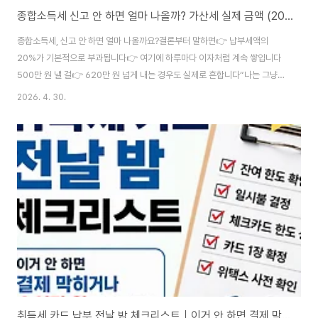
종합소득세 신고 안 하면 얼마 나올까? 가산세 실제 금액 (2026)
종합소득세, 신고 안 하면 얼마 나올까요?결론부터 말하면👉 납부세액의
20%가 기본적으로 부과됩니다👉 여기에 하루마다 이자처럼 계속 쌓입니다
500만 원 낼 걸👉 620만 원 넘게 내는 경우도 실제로 흔합니다“나는 그냥
넘어가도 되지 않을까?”이 생각 한 번이면👉 수십만 원 바로 손해입니다특히
2026. 4. 30.
중요한 건👉 국세청에서 먼저 통지가 오면 감면 자체가 막힙니다👉 타이밍
놓치면 그대로 전액 납부입니다👉 이미 기한이 지났다면👉 지금 바로 확인하
는 것이 가장 중요합니다지금부터 실제 금액 기준으로 정확하게 보여드립니
다.■ 2026년 신고 기한신고 기간: 2026년 5월 1일 ~ 6월 1일※ 2026년은
5월 31일이 일요일이라👉 6월 1일(월)까지 신고·납부 가능⚠️ 하루라도 넘기
면 가산세가 시작됩니다..
취득세 카드 납부 전날 밤 체크리스트｜이거 안 하면 결제 막히거나 수십만 원 날립니다 (2026)