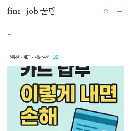
본문 바로가기
fine-job 꿀팁
홈
부동산 · 세금 · 재산관리
35