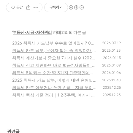
공감
구독하기
'
부동산 · 세금 · 재산관리
' 카테고리의 다른 글
2026 취득세 카드납부 수수료 얼마일까? 0원
2026.03.19
인 줄 알았다가 20만 원 더 낸 이유
취득세 카드 납부, 무이자 되는 줄 알았다가 손
(0)
2026.01.23
해 보는 이유
취득세 계산기보다 중요한 7가지 실수 (2026
(0)
2026.01.15
년 기준)
취득세 신고 지연하면 바로 벌금? 사람들이 제
(0)
2026.01.09
일 헷갈리는 기준
취득세 8% 되는 순간 딱 3가지 (1주택인데도
(0)
2026.01.06
폭탄 맞습니다)
2025 취득세 카드 납부, 이렇게 내면 손해입니
(0)
2025.12.30
다
취득세 카드 아무거나 쓰면 손해｜지금 무이자
(0)
2025.12.25
되는 카드 거의 없습니다 (2026년)
취득세 핵심 기준 정리｜1·2·3주택, 여기서 세
(0)
2025.12.23
율이 갈린다
(0)
관련글