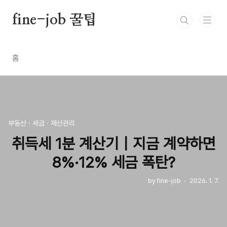
본문 바로가기
fine-job 꿀팁
홈
부동산 · 세금 · 재산관리
취득세 1분 계산기｜지금 계약하면
8%·12% 세금 폭탄?
by fine-job
2026. 1. 7.