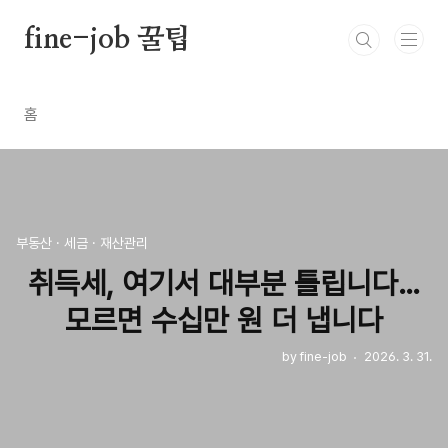
본문 바로가기
fine-job 꿀팁
홈
부동산 · 세금 · 재산관리
취득세, 여기서 대부분 틀립니다…
모르면 수십만 원 더 냅니다
by fine-job
2026. 3. 31.