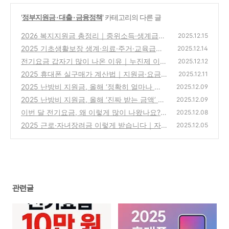
'
정부지원금 · 대출 · 금융정책
' 카테고리의 다른 글
2026 복지지원금 총정리｜중위소득·생계급여
2025.12.15
·장려금 어떻게 달라질까
2025 기초생활보장 생계·의료·주거·교육급여
(0)
2025.12.14
기준표 총정리 (최신 고시 반영)
전기요금 갑자기 많이 나온 이유｜누진제 이
(0)
2025.12.12
구간 때문입니다 (2026)
2025 휴대폰 실구매가 계산법｜지원금·요금
(0)
2025.12.11
제까지 ‘진짜 내가 내는 금액’
2025 난방비 지원금, 올해 ‘정확히 얼마나 줄
(0)
2025.12.09
어드는지’ 3분 만에 확인하세요
2025 난방비 지원금, 올해 ‘진짜 받는 금액’ 총
(0)
2025.12.09
정리
이번 달 전기요금, 왜 이렇게 많이 나왔나요?
(0)
2025.12.08
2025 근로·자녀장려금 이렇게 받습니다｜자
(0)
2025.12.05
격·지급액·재산 기준 5분 완전정리
(0)
관련글