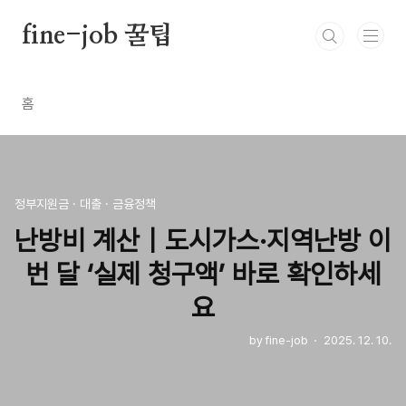
본문 바로가기
fine-job 꿀팁
홈
정부지원금 · 대출 · 금융정책
난방비 계산｜도시가스·지역난방 이
번 달 ‘실제 청구액’ 바로 확인하세
요
by fine-job
2025. 12. 10.