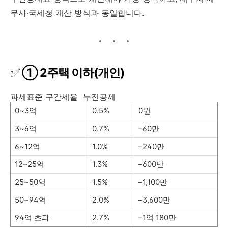
무사·국세청 계산 방식과 동일합니다.
✅
① 2주택 이하(개인)
과세표준 구간세율 누진공제
0~3억
0.5%
0원
3~6억
0.7%
–60만
6~12억
1.0%
–240만
12~25억
1.3%
–600만
25~50억
1.5%
–1,100만
50~94억
2.0%
–3,600만
94억 초과
2.7%
–1억 180만