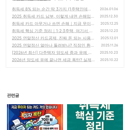
취득세 8% 되는 순간 딱 3가지 (1주택인데도
2026.01.06
폭탄 맞습니다)
2025 취득세 카드 납부, 이렇게 내면 손해입니
(0)
2025.12.30
다
취득세 카드 아무거나 쓰면 손해｜지금 무이자
(0)
2025.12.25
되는 카드 거의 없습니다 (2026년)
취득세 핵심 기준 정리｜1·2·3주택, 여기서 세
(0)
2025.12.23
율이 갈린다
2025 연말정산 카드공제, 진짜 돈 되는 사용순
(0)
2025.12.01
서 단 하나! (신용 vs 체크 완전정복)
2025 연말정산 얼마나 돌려받나? 직장인 환급
(0)
2025.11.26
공식 + 실제 예시 총정리
[2026년 최신] 다주택자 양도세 중과 유예 종
(0)
2025.10.23
료 전, 절세 매도 타이밍 완벽 가이드
2026년 양도세 유예 끝나면 세금 폭탄? 실제
(0)
2025.10.22
계산으로 본 다주택자 절세 타이밍
(0)
관련글