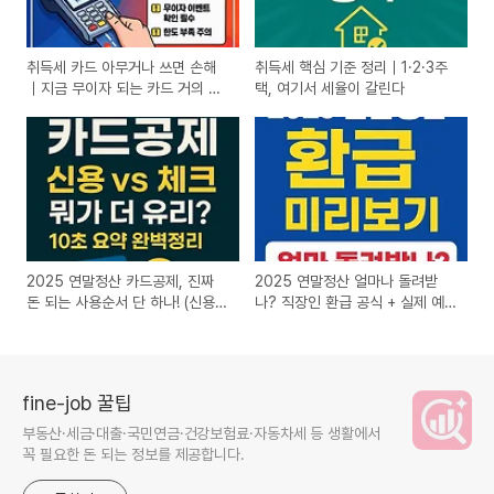
취득세 카드 아무거나 쓰면 손해
취득세 핵심 기준 정리｜1·2·3주
｜지금 무이자 되는 카드 거의 없
택, 여기서 세율이 갈린다
습니다 (2026년)
2025 연말정산 카드공제, 진짜
2025 연말정산 얼마나 돌려받
돈 되는 사용순서 단 하나! (신용
나? 직장인 환급 공식 + 실제 예
vs 체크 완전정복)
시 총정리
fine-job 꿀팁
부동산·세금·대출·국민연금·건강보험료·자동차세 등 생활에서
꼭 필요한 돈 되는 정보를 제공합니다.