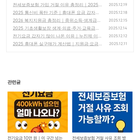
의 없이 가능할까?
전세보증보험 가입 거절 이유 총정리｜2025
(0)
2025.12.19
년 안 되는 집 유형 TOP 5
2025 통신비 폭탄 기준｜휴대폰 요금 갑자기
(0)
2025.12.18
오른 진짜 이유
2026 복지지원금 총정리｜중위소득·생계급여
(0)
2025.12.15
·장려금 어떻게 달라질까
2025 기초생활보장 생계·의료·주거·교육급여
(0)
2025.12.14
기준표 총정리 (최신 고시 반영)
전기요금 갑자기 많이 나온 이유｜누진제 이
(0)
2025.12.12
구간 때문입니다 (2026)
2025 휴대폰 실구매가 계산법｜지원금·요금
(0)
2025.12.11
제까지 ‘진짜 내가 내는 금액’
(0)
관련글
전기요금 10만 원｜이 구간 넘는
전세보증보험 거절 사유 조회 방