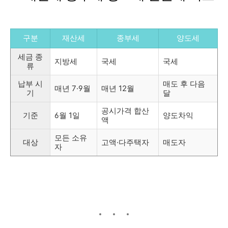
구분
재산세
종부세
양도세
세금 종
지방세
국세
국세
류
납부 시
매도 후 다음
매년 7·9월
매년 12월
기
달
공시가격 합산
기준
6월 1일
양도차익
액
모든 소유
대상
고액·다주택자
매도자
자