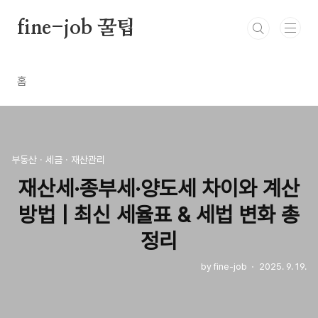
본문 바로가기
fine-job 꿀팁
홈
부동산 · 세금 · 재산관리
재산세·종부세·양도세 차이와 계산
방법 | 최신 세율표 & 세법 변화 총
정리
by fine-job
2025. 9. 19.