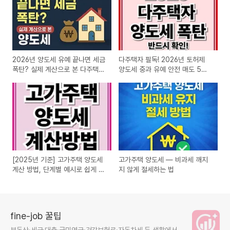
2026년 양도세 유예 끝나면 세금
다주택자 필독! 2026년 토허제
폭탄? 실제 계산으로 본 다주택자
양도세 중과 유예 안전 매도 5단
절세 타이밍
계
[2025년 기준] 고가주택 양도세
고가주택 양도세 — 비과세 깨지
계산 방법, 단계별 예시로 쉽게 이
지 않게 절세하는 법
해하기
fine-job 꿀팁
부동산·세금·대출·국민연금·건강보험료·자동차세 등 생활에서