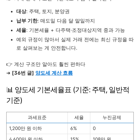
대상
: 주택, 토지, 분양권
납부 기한
: 매도일 다음 달 말일까지
세율
: 기본세율 + 다주택·조정대상지역 중과 가능
예외 규정이 많아서 실제 거래 전에는 최신 규정을 따
로 살펴보는 게 안전합니다.
👉 계산 구조만 알아도 훨씬 편하다
➜
[36번 글]
양도세 계산 흐름
📊 양도세 기본세율표 (기준: 주택, 일반적
기준)
과세표준
세율
누진공제
1,200만 원 이하
6%
0
4,600만 원 이하
15%
108만 원