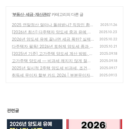
'
부동산 · 세금 · 재산관리
' 카테고리의 다른 글
2025 연말정산 얼마나 돌려받나? 직장인 환급
2025.11.26
공식 + 실제 예시 총정리
[2026년 최신] 다주택자 양도세 중과 유예 종
(0)
2025.10.23
료 전, 절세 매도 타이밍 완벽 가이드
2026년 양도세 유예 끝나면 세금 폭탄? 실제
(0)
2025.10.22
계산으로 본 다주택자 절세 타이밍
다주택자 필독! 2026년 토허제 양도세 중과 유
(0)
2025.10.21
예 안전 매도 5단계
[2025년 기준] 고가주택 양도세 계산 방법, 단
(0)
2025.09.18
계별 예시로 쉽게 이해하기
고가주택 양도세 — 비과세 깨지지 않게 절세
(0)
2025.09.18
하는 법
2025년 일시적 2주택 양도세 비과세, 조건만
(0)
2025.09.17
알면 수천만원 절세 가능!
취득세 무이자 할부 카드 2026 | 부분무이자
(0)
2025.09.13
구조, 결제 전 반드시 확인
(0)
관련글