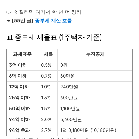
👉 헷갈리면 여기서 한 번 더 정리
➜
[55번 글]
종부세 계산 흐름
📊 종부세 세율표 (1주택자 기준)
과세표준
세율
누진공제
3억 이하
0.5%
0원
6억 이하
0.7%
60만원
12억 이하
1.0%
240만원
25억 이하
1.3%
600만원
50억 이하
1.5%
1,100만원
94억 이하
2.0%
3,600만원
94억 초과
2.7%
1억 0,180만원 (10,180만원)